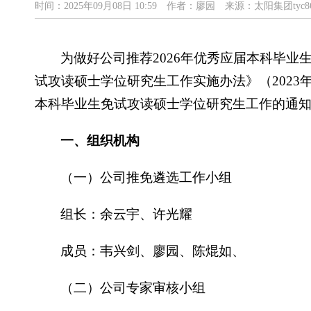
时间：2025年09月08日 10:59
作者：廖园
来源：太阳集团tyc8
为做好公司推荐2026年优秀应届本科毕业
试攻读硕士学位研究生工作实施办法》（2023年
本科毕业生免试攻读硕士学位研究生工作的通
一、组织机构
（一）公司推免遴选工作小组
组长：余云宇、许光耀
成员：韦兴剑、廖园、陈焜如、
（二）公司专家审核小组