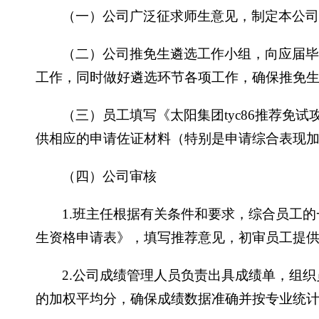
（一）公司广泛征求师生意见，制定本公
（二）公司推免生遴选工作小组，向应届
工作，同时做好遴选环节各项工作，确保推免
（三）员工填写《太阳集团tyc86推荐
供相应的申请佐证材料（特别是申请综合表现
（四）公司审核
1.班主任根据有关条件和要求，综合员工的
生资格申请表》，填写推荐意见，初审员工提
2.公司成绩管理人员负责出具成绩单，组
的加权平均分，确保成绩数据准确并按专业统