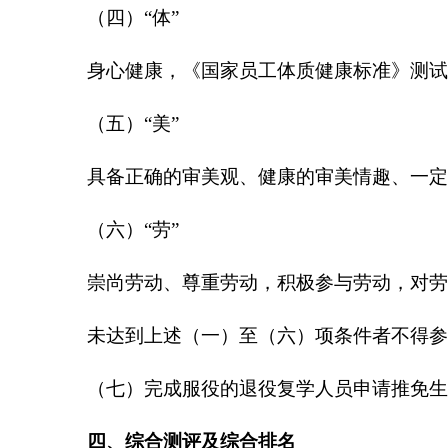
（四）“体”
身心健康，《国家员工体质健康标准》测
（五）“美”
具备正确的审美观、健康的审美情趣、一
（六）“劳”
崇尚劳动、尊重劳动，积极参与劳动，对
未达到上述（一）至（六）项条件者不得
（七）完成服役的退役复学人员申请推免生
四、综合测评及综合排名