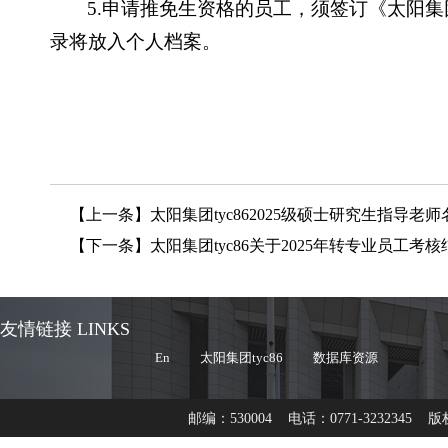
5.申请推免生资格的员工，须签订《太阳集
录将放入个人档案。
【上一条】
太阳集团tyc862025级硕士研究生指导老师
【下一条】
太阳集团tyc86关于2025年转专业员工考
友情链接 LINKS
En
太阳集团tyc86
数据库资源
邮编：530004 电话：0771-3232345 