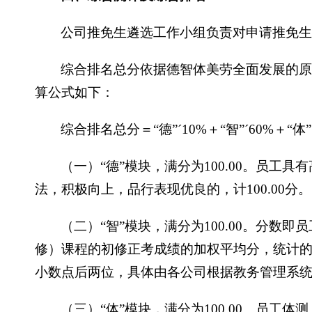
公司推免生遴选工作小组负责对申请推免
综合排名总分依据德智体美劳全面发展的原则
算公式如下：
综合排名总分＝“德”´10%＋“智”´60%＋“体”
（一）“德”模块，满分为100.00。员
法，积极向上，品行表现优良的，计100.00分。
（二）“智”模块，满分为100.00。分
修）课程的初修正考成绩的加权平均分，统计
小数点后两位，具体由各公司根据教务管理系
（三）“体”模块，满分为100.00。员工