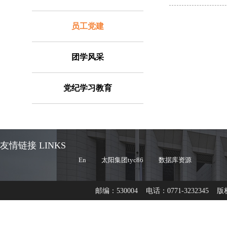
员工党建
团学风采
党纪学习教育
友情链接 LINKS
En
太阳集团tyc86
数据库资源
邮编：530004 电话：0771-3232345 