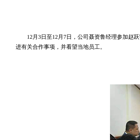
1
2
月
3
日至
12月7日，公司
聂资鲁
经理参加赵跃
进有关合作事项，并看望当地员工。