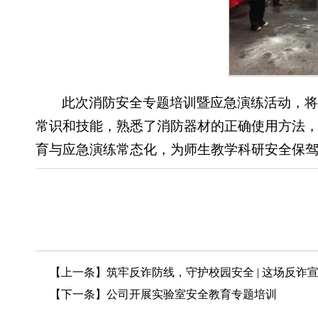
此次消防安全专题培训暨应急演练活动，
常识和技能，熟悉了消防器材的正确使用方法，
育与应急演练常态化，为师生教学科研安全保
【上一条】
筑牢反诈防线，守护校园安全 | 这场反诈宣
【下一条】
公司开展实验室安全教育专题培训