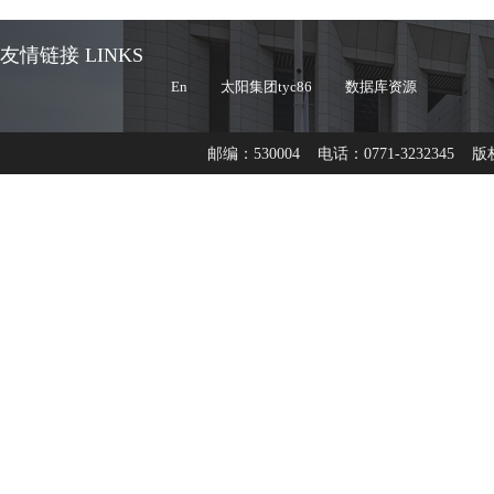
友情链接 LINKS
En
太阳集团tyc86
数据库资源
邮编：530004 电话：0771-3232345 