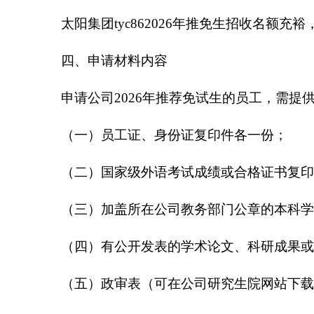
太阳集团tyc862026年推免生招收名额
四、申请材料内容
申请公司2026年推荐免试生的员工，需提
（一）员工证、身份证复印件各一份；
（二）国家级外语考试成绩或合格证书复
（三）加盖所在公司教务部门公章的本科
（四）有公开发表的学术论文、科研成果
（五）政审表（可在公司研究生院网站下