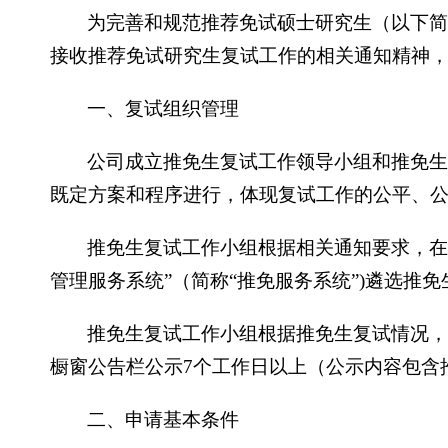
为完善和规范推荐免试硕士研究生（以下简称
接收推荐免试研究生复试工作的相关通知精神
一、复试组织管理
公司成立推免生复试工作领导小组和推免
既定方案和程序进行，体现复试工作的公平、
推免生复试工作小组根据相关通知要求，在
管理服务系统”（简称“推免服务系统”)遴选推
推免生复试工作小组根据推免生复试情况
橱窗公告栏公示7个工作日以上（公示内容包含
二、申请基本条件