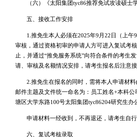
（六）《太阳集团tyc86推荐免试攻读硕
五、接收工作安排
1.推免生本人必须在2025年9月22日（
审核，通过资格初审的申请人方可进入复试考
止，并通过“推免服务系统”向符合条件的考生发复
请、审核及名额情况安排，请考生报名后注意
2.推免生在报名的同时，需将本人申请材料(按序
邮件主题及文件统一命名为：员工姓名+本科公司
塘区大学东路100号太阳集团tyc86204研究生办
申请材料一经收到，不再退还，请考生自
六、复试考核录取