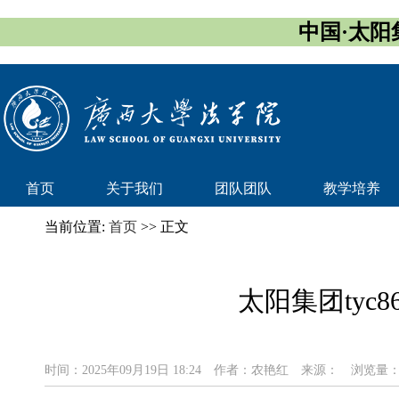
中国·太阳集团
首页
关于我们
团队团队
教学培养
当前位置:
首页
>> 正文
太阳集团tyc
时间：2025年09月19日 18:24
作者：农艳红
来源：
浏览量