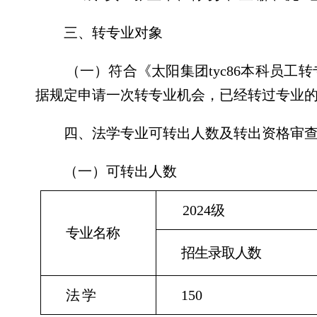
三、转专业对象
（一）符合《
太阳集团tyc86本科员工
据规定申请一次转专业机会，已经转过专业
四、法学专业可转出人数及转出资格审
（一）可转出人数
2024
级
专业名称
招生录取人数
法
学
1
50