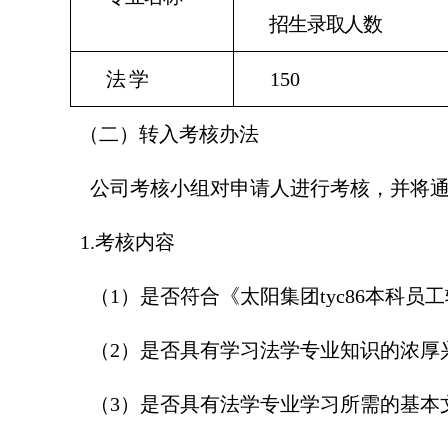
招生录取人数
法
学
1
50
（二）
转入考核办法
公司考核小组对申请人进行考核，并将
1
.
考核内容
（
1）是否符合《太阳集团tyc86本科
（
2）是否具有学习法学专业知识的浓厚
（
3）是否具有法学专业学习所需的基本