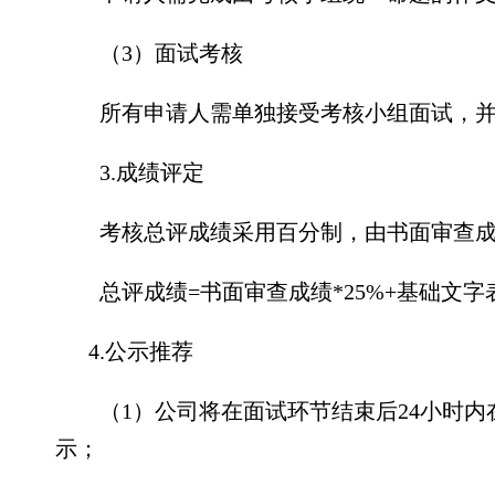
（
3）面试考核
所有申请人需单独接受考核小组面试，
3
.
成绩评定
考核总评成绩采用百分制，由书面审查
总评成绩
=书面审查成绩*
25
%+基础文字
4
.
公示推荐
（
1）公司将在面试环节结束后
24
小时内
示；