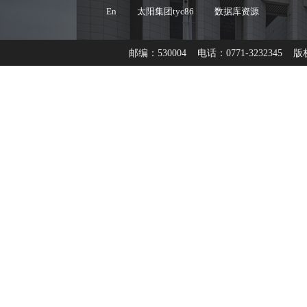
En
太阳集团tyc86
数据库资源
邮编：530004 电话：0771-3232345 