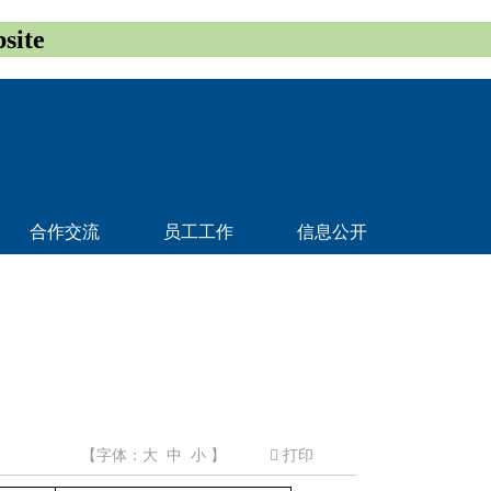
ite
合作交流
员工工作
信息公开
【字体：
大
中
小
】
打印