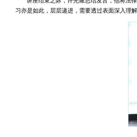
讲座结束之际，许光耀总结发言，他将法
习亦是如此，层层递进，需要透过表面深入理