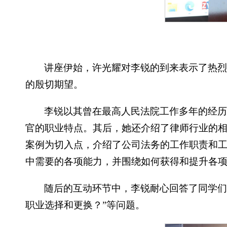
讲座伊始，许光耀对李锐的到来表示了热烈
的殷切期望。
李锐以其曾在最高人民法院工作多年的经历
官的职业特点。其后，她还介绍了律师行业的
案例为切入点，介绍了公司法务的工作职责和
中需要的各项能力，并围绕如何获得和提升各
随后的互动环节中，李锐耐心回答了同学们
职业选择和更换？”等问题。