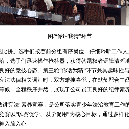
图/“你话我猜”环节
三轮比拼。选手们按赛前分组有序就位，仔细聆听工作
落，选手们迅速操作抢答器，获得答题权者逻辑清晰
良好的竞技心态。第三轮“你话我猜”环节兼具趣味性
宪法法律相关词汇时，双方难掩喜悦，在默契配合中
等候，全程秩序井然，展现了公司员工良好的纪律素
学宪法讲宪法”素养竞赛，是公司落实青少年法治教育工
竞赛以“以赛促学、以学促用”为核心目标，通过多样
神入脑入心。