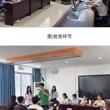
图/抢答环节