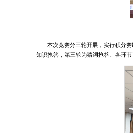
本次竞赛分三轮开展，实行积分赛
知识抢答，第三轮为猜词抢答。各环节