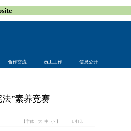
ite
合作交流
员工工作
信息公开
讲宪法”素养竞赛
【字体：
大
中
小
】
打印