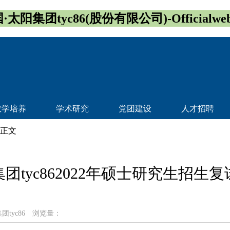
·太阳集团tyc86(股份有限公司)-Officialwebs
教学培养
学术研究
党团建设
人才招聘
 正文
团tyc862022年硕士研究生招生
tyc86
浏览量：