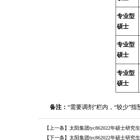
专业型
硕士
专业型
硕士
专业型
硕士
备注：
“需要调剂”栏内，“较少”指
【上一条】
太阳集团tyc862022年硕士
【下一条】
太阳集团tyc862022年硕士研