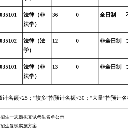
035101
法律（非
36
0
全日制
法学）
035102
法律（法
12
0
非全日制
学）
035101
法律（非
13
0
非全日制
法学）
预计名额<25；“较多”指
预计名额<30；“大量”指预计名
研究生招生一志愿拟复试考生名单公示
究生招生复试实施方案