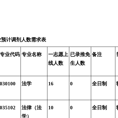
专业预计调剂人数需求表
专业代码
专业名称
一志愿上
已录推免
备注
线人数
生人数
030100
法学
16
0
全日制
035102
法律（法
10
0
全日制
学）