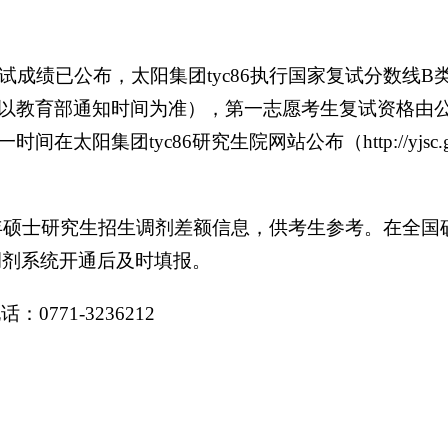
试成绩已公布，太阳集团tyc86执行国家复试分数线B类
以教育部通知时间为准），第一志愿考生复试资格由
阳集团tyc86研究生院网站公布（http://yjsc.g
022年硕士研究生招生调剂差额信息，供考生参考。在全
在调剂系统开通后及时填报。
0771-3236212