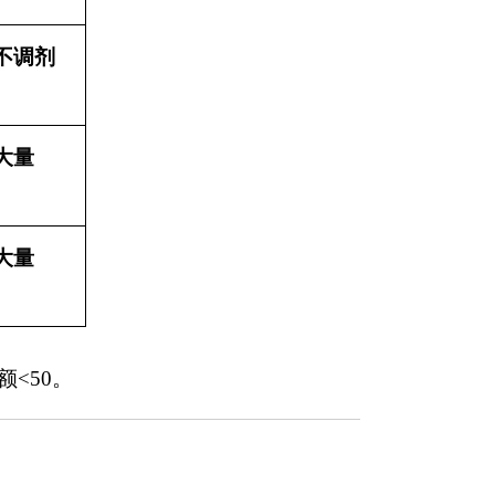
不调剂
大量
大量
额<50。