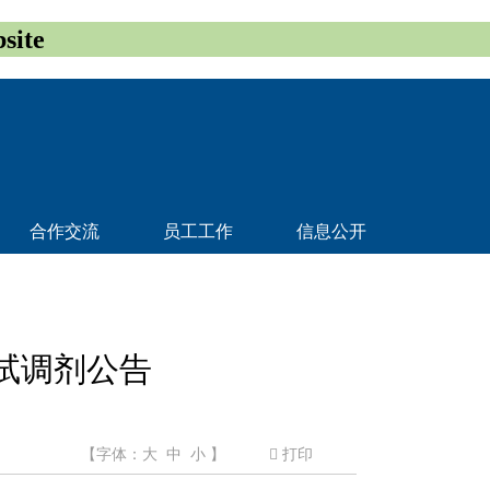
ite
合作交流
员工工作
信息公开
复试调剂公告
【字体：
大
中
小
】
打印