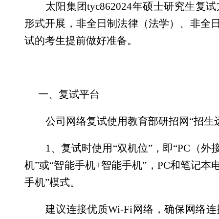
太阳集团tyc86
2024
年硕士研究生复试
形式开展，非全日制法律（法学）、非全
试的考生提前做好准备。
一、复试平台
公司网络复试使用教育部研招网“招生
1
、复试时使用
“
双机位
”
，即
“PC
（外
机
”
或
“
智能手机
+
智能手机
”
，
PC
和笔记本
手机
”
模式。
建议连接优质
Wi-Fi
网络，确保网络连