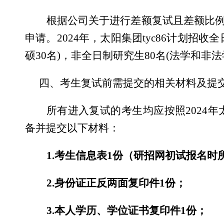
根据公司关于进行差额复试且差额比
申请。
2024
年，太阳集团tyc86计划招收
硕
30
名
)
，非全日制研究生
80
名
(
法学和非法
四、考生复试前需提交的相关材料及提
所有进入复试的考生均应按照
2024
年
备并提交以下材料：
1.
考生信息表
1
份（研招网初试报名时
2.
身份证正反两面复印件
1
份；
3.
本人学历、学位证书复印件
1
份；