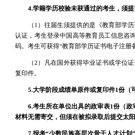
4.
学籍学历校验未获通过的考生，须提
（
1
）往届生须提供的是《教育部学历
认证，考生登录中国高等教育员工信息咨
码。考生可获得
“
教育部学历证书电子注册
（
2
）凡在国外获得毕业证书或学位证
复印件。
5.
大学阶段成绩单原件或复印件
1
份（
6.
考生所在单位出具的政审表
1
份（政审
材料无需寄交，但须在被拟录取后提交太阳集
7.
报考
“
少数民族高层次骨干人才计划