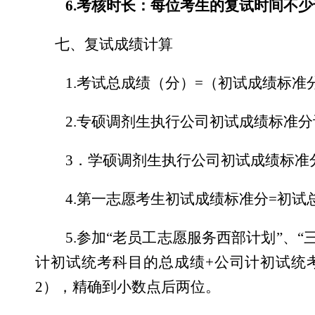
6.
考核时长：每位考生的复试时间不少
七、复试成绩计算
1.
考试总成绩（分）
=
（初试成绩标准
2.
专硕调剂生执行公司初试成绩标准分
3
．学硕调剂生执行公司初试成绩标准
4.
第一志愿考生初试成绩标准分
=
初试
5.
参加
“
老员工志愿服务西部计划
”
、
“
计初试统考科目的总成绩
+
公司计初试统
2
），精确到小数点后两位。