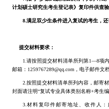
计划硕士研究生考生登记表》复印件供查
8.
满足双少生条件进入复试的考生，还
提交材料要求：
1.
请按照提交材料清单所列第
1—8
项
邮箱：
1259767289@qq.com
，电子邮件文
2.
按照提交材料清单所列内容，邮寄
封面请注明
“
复试专业具体类别名称
+
考生
3.
材料复印件邮寄地址、收件人：