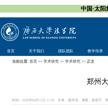
中国·太阳集团
首页
关于我们
团队团队
教学培养
当前位置:
首页
>>
学术研究
>>
学术研究
>> 正文
郑州
时间：2026年04月15日 11:02
作者：黄捍清、潘蝶、黄新宇、