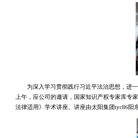
为深入学习贯彻践行习近平法治思想，进一
上午，应公司的邀请，国家知识产权专家库专家、
法律适用》学术讲座。讲座由太阳集团tyc86