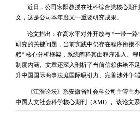
近日，公司宋阳教授在社科综合类核心期
文，这是公司本年度又一重要研究成果。
论文指出：在高水平对外开放与 “一带一
研究的关键问题，当前实践中仍存在程序衔接不
赖” 核心分析框架，系统阐释其由程序准入、
制度内涵。文章还深入剖析了当前信赖供给不
升中国国际商事法庭国际吸引力、完善涉外争
《江淮论坛》系安徽省社会科公司主管主办
中国人文社会科学核心期刊（AMI）。该论文系