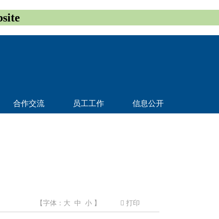
ite
合作交流
员工工作
信息公开
【字体：
大
中
小
】
打印