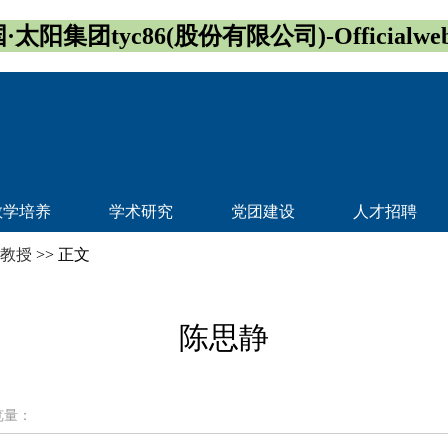
·太阳集团tyc86(股份有限公司)-Officialwebs
教学培养
学术研究
党团建设
人才招聘
教授
>> 正文
陈思静
览量：