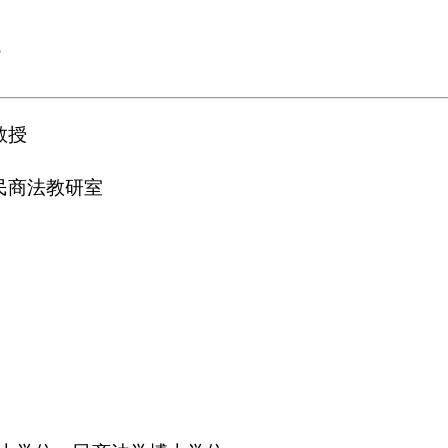
静
教授
民商法教研室