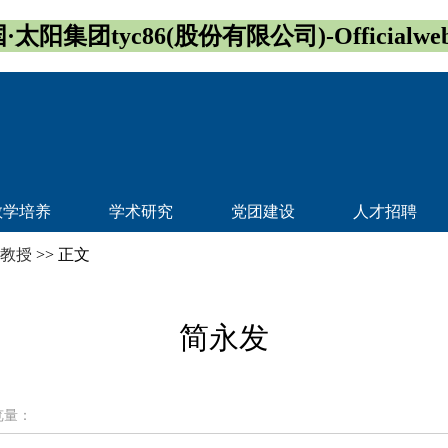
·太阳集团tyc86(股份有限公司)-Officialwebs
教学培养
学术研究
党团建设
人才招聘
教授
>> 正文
简永发
览量：