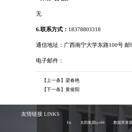
无
6.联系方式：
18378803318
通信地址：广西南宁大学东路100号 邮编:
电子邮件：
【上一条】
梁春艳
【下一条】
黄俊阳
友情链接 LINKS
En
太阳集团tyc86
数据库资