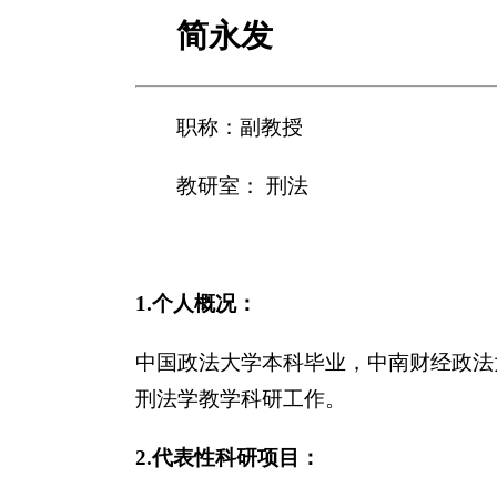
简永发
职称：副教授
教研室： 刑法
1.个人概况：
中国政法大学本科毕业，中南财经政法大
刑法学教学科研工作。
2.代表性科研项目：